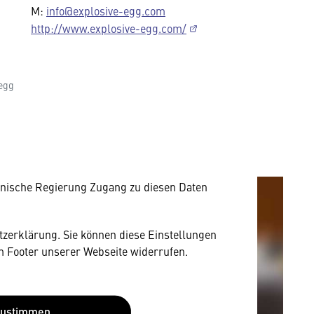
M:
info@explosive-egg.com
http://www.explosive-egg.com/
mung
 egg
rnen Inhalt anzeigen. Dafür benötigen wir
owser personenbezogene technische Daten zu
mit US-amerikanischen Anbietern austauscht.
EU-Datenschutzrecht angemessenen Schutzniveau
nische Regierung Zugang zu diesen Daten
utzerklärung. Sie können diese Einstellungen
im Footer unserer Webseite widerrufen.
Zustimmen