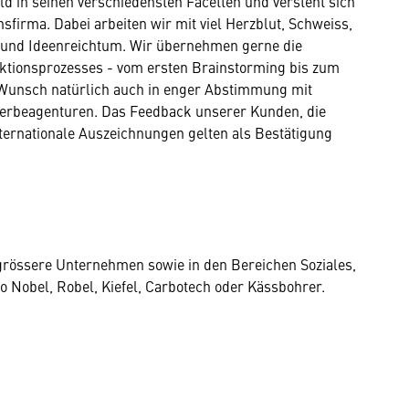
ld in seinen verschiedensten Facetten und versteht sich
sfirma. Dabei arbeiten wir mit viel Herzblut, Schweiss,
t und Ideenreichtum. Wir übernehmen gerne die
ktionsprozesses - vom ersten Brainstorming bis zum
 Wunsch natürlich auch in enger Abstimmung mit
erbeagenturen. Das Feedback unserer Kunden, die
ternationale Auszeichnungen gelten als Bestätigung
 grössere Unternehmen sowie in den Bereichen Soziales,
zo Nobel, Robel, Kiefel, Carbotech oder Kässbohrer.