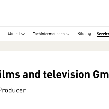
Bildung
Aktuell
Fachinformationen
Servic
films and television G
 Producer