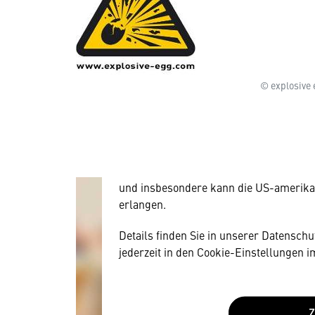
Wir benötigen Ihre Zustim
© explosive
Hier würden wir Ihnen gerne einen exte
allerdings Ihre Zustimmung, da Ihr Br
Geräten und Nutzerverhalten mitunter 
Diese Daten unterliegen keinem dem 
und insbesondere kann die US-amerika
erlangen.
Details finden Sie in unserer Datensch
jederzeit in den Cookie-Einstellungen 