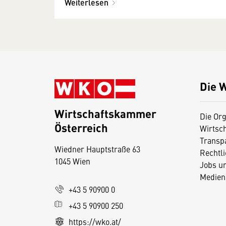
Weiterlesen
Die 
Wirtschaftskammer
Die Org
Österreich
Wirtsc
D
Transp
Wiedner Hauptstraße 63
i
Rechtl
1045 Wien
Jobs u
e
Medien
s
+43 5 90900 0
e
+43 5 90900 250
S
e
https://wko.at/