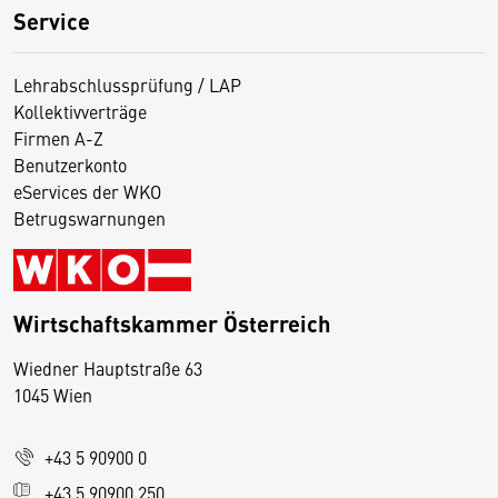
Service
Lehrabschlussprüfung / LAP
Kollektivverträge
Firmen A-Z
Benutzerkonto
eServices der WKO
Betrugswarnungen
Wirtschaftskammer Österreich
Wiedner Hauptstraße 63
D
1045 Wien
i
e
+43 5 90900 0
s
e
+43 5 90900 250