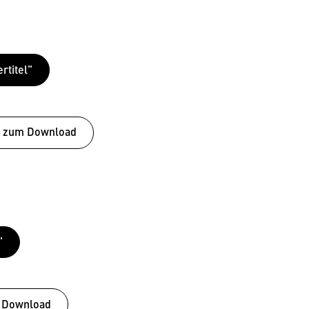
rtitel"
l" zum Download
"
m Download