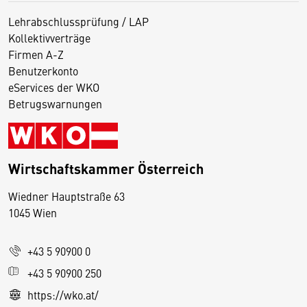
Lehrabschlussprüfung / LAP
Kollektivverträge
Firmen A-Z
Benutzerkonto
eServices der WKO
Betrugswarnungen
Wirtschaftskammer Österreich
Wiedner Hauptstraße 63
D
1045 Wien
i
e
+43 5 90900 0
s
e
+43 5 90900 250
S
https://wko.at/