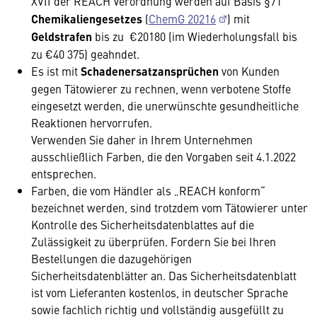
XVII der REACH Verordnung werden auf Basis §71
Chemikaliengesetzes
(
ChemG 20216
) mit
Geldstrafen
bis zu €20180 (im Wiederholungsfall bis
zu €40 375) geahndet.
Es ist mit
Schadenersatzansprüchen
von Kunden
gegen Tätowierer zu rechnen, wenn verbotene Stoffe
eingesetzt werden, die unerwünschte gesundheitliche
Reaktionen hervorrufen.
Verwenden Sie daher in Ihrem Unternehmen
ausschließlich Farben, die den Vorgaben seit 4.1.2022
entsprechen.
Farben, die vom Händler als „REACH konform“
bezeichnet werden, sind trotzdem vom Tätowierer unter
Kontrolle des Sicherheitsdatenblattes auf die
Zulässigkeit zu überprüfen. Fordern Sie bei Ihren
Bestellungen die dazugehörigen
Sicherheitsdatenblätter an. Das Sicherheitsdatenblatt
ist vom Lieferanten kostenlos, in deutscher Sprache
sowie fachlich richtig und vollständig ausgefüllt zu