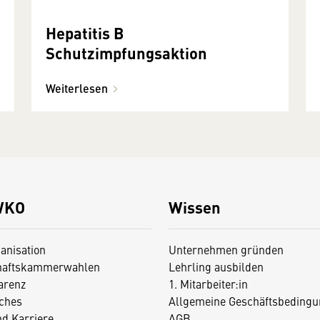
Hepatitis B
Schutzimpfungsaktion
Weiterlesen
WKO
Wissen
anisation
Unternehmen gründen
haftskammerwahlen
Lehrling ausbilden
arenz
1. Mitarbeiter:in
iches
Allgemeine Geschäftsbedingu
nd Karriere
AGB