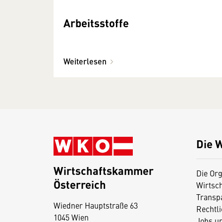
Arbeitsstoffe
Weiterlesen
Die 
Wirtschaftskammer
Die Org
Österreich
Wirtsc
D
Transp
Wiedner Hauptstraße 63
i
Rechtl
1045 Wien
Jobs u