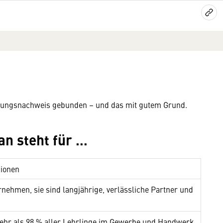
igungsnachweis gebunden – und das mit gutem Grund.
an steht für …
gionen
rnehmen, sie sind langjährige, verlässliche Partner und
 mehr als 98 % aller Lehrlinge im Gewerbe und Handwerk