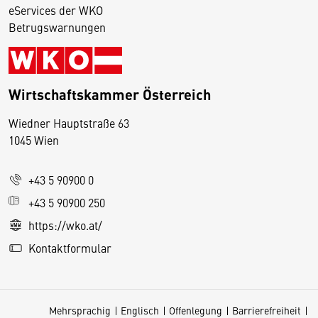
eServices der WKO
Betrugswarnungen
Wirtschaftskammer Österreich
Wiedner Hauptstraße 63
D
1045 Wien
i
e
+43 5 90900 0
s
e
+43 5 90900 250
S
https://wko.at/
e
Kontaktformular
it
e
v
Mehrsprachig
Englisch
Offenlegung
Barrierefreiheit
e