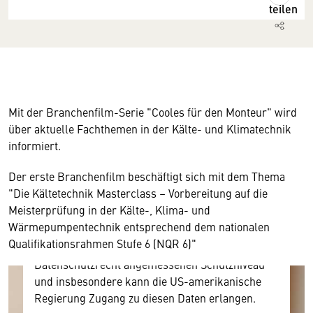
teilen
Mit der Branchenfilm-Serie "Cooles für den Monteur" wird
Wir benötigen Ihre Zustimmung
über aktuelle Fachthemen in der Kälte- und Klimatechnik
informiert.
Hier würden wir Ihnen gerne einen externen
Inhalt anzeigen. Dafür benötigen wir allerdings
Der erste Branchenfilm beschäftigt sich mit dem Thema
Ihre Zustimmung, da Ihr Browser
"Die Kältetechnik Masterclass – Vorbereitung auf die
personenbezogene technische Daten zu Geräten
Meisterprüfung in der Kälte-, Klima- und
und Nutzerverhalten mitunter mit US-
Wärmepumpentechnik entsprechend dem nationalen
amerikanischen Anbietern austauscht.
Qualifikationsrahmen Stufe 6 (NQR 6)"
Diese Daten unterliegen keinem dem EU-
Datenschutzrecht angemessenen Schutzniveau
und insbesondere kann die US-amerikanische
Regierung Zugang zu diesen Daten erlangen.