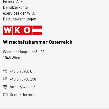
Firmen A-Z
Benutzerkonto
eServices der WKO
Betrugswarnungen
Wirtschaftskammer Österreich
Wiedner Hauptstraße 63
D
1045 Wien
i
e
+43 5 90900 0
s
e
+43 5 90900 250
S
https://wko.at/
e
Kontaktformular
it
e