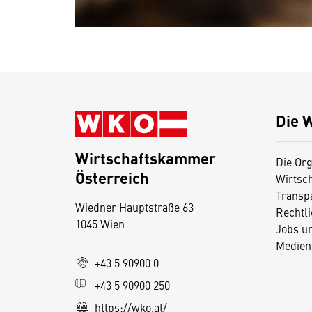
Die 
Wirtschaftskammer
Die Org
Österreich
Wirtsc
D
Transp
Wiedner Hauptstraße 63
i
Rechtl
1045 Wien
Jobs u
e
Medien
s
+43 5 90900 0
e
+43 5 90900 250
S
e
https://wko.at/