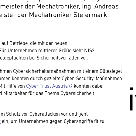
eister der Mechatroniker, Ing. Andreas
ister der Mechatroniker Steiermark,
auf Betriebe, die mit der neuen
Für Unternehmen mittlerer Größe sieht NIS2
depflichten bei Sicherheitsvorfällen vor.
nehmen Cybersicherheitsmaßnahmen mit einem Gütesiegel
ehmen konnten durch gezielte Cyber-Security-Maßnahmen
it Hilfe von
Cyber Trust Austria
konnten dabei
 Mitarbeiter für das Thema Cybersicherheit
mung
rnen Inhalt anzeigen. Dafür benötigen wir
um Schutz vor Cyberattacken vor und geht
owser personenbezogene technische Daten zu
t
ein, um Unternehmen gegen Cyberangriffe fit zu
mit US-amerikanischen Anbietern austauscht.
EU-Datenschutzrecht angemessenen Schutzniveau