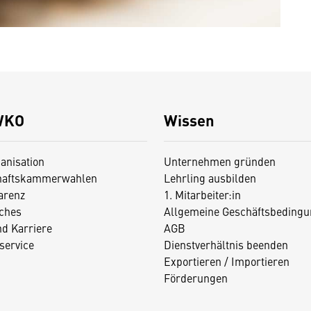
WKO
Wissen
anisation
Unternehmen gründen
haftskammerwahlen
Lehrling ausbilden
arenz
1. Mitarbeiter:in
iches
Allgemeine Geschäftsbedingu
nd Karriere
AGB
service
Dienstverhältnis beenden
Exportieren / Importieren
Förderungen