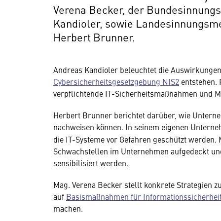
Verena Becker, der Bundesinnungsm
Kandioler, sowie Landesinnungsme
Herbert Brunner.
Andreas Kandioler beleuchtet die Auswirkungen 
Cybersicherheitsgesetzgebung NIS2
entstehen. 
verpflichtende IT-Sicherheitsmaßnahmen und Mel
Herbert Brunner berichtet darüber, wie Unter
nachweisen können. In seinem eigenen Untern
die IT-Systeme vor Gefahren geschützt werden. M
Schwachstellen im Unternehmen aufgedeckt und
Wir benötigen Ihre Zustim
sensibilisiert werden.
Hier würden wir Ihnen gerne einen exte
Mag. Verena Becker stellt konkrete Strategien z
allerdings Ihre Zustimmung, da Ihr Br
auf
Basismaßnahmen für Informationssicherhei
Geräten und Nutzerverhalten mitunter 
machen.
Diese Daten unterliegen keinem dem 