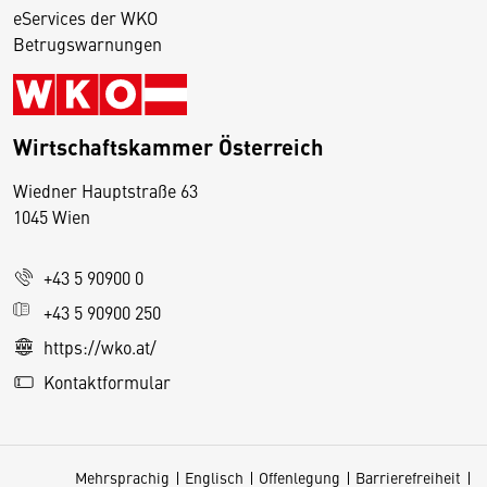
eServices der WKO
Betrugswarnungen
Wirtschaftskammer Österreich
Wiedner Hauptstraße 63
D
1045 Wien
i
e
+43 5 90900 0
s
e
+43 5 90900 250
S
https://wko.at/
e
Kontaktformular
it
e
v
Mehrsprachig
Englisch
Offenlegung
Barrierefreiheit