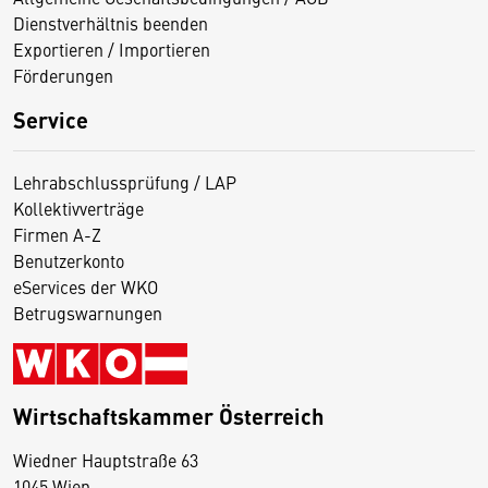
Dienstverhältnis beenden
Exportieren / Importieren
Förderungen
Service
Lehrabschlussprüfung / LAP
Kollektivverträge
Firmen A-Z
Benutzerkonto
eServices der WKO
Betrugswarnungen
Wirtschaftskammer Österreich
Wiedner Hauptstraße 63
D
1045 Wien