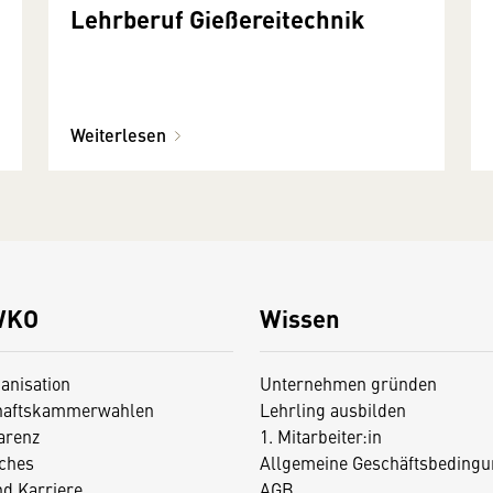
Lehrberuf Gießereitechnik
Weiterlesen
WKO
Wissen
anisation
Unternehmen gründen
haftskammerwahlen
Lehrling ausbilden
arenz
1. Mitarbeiter:in
iches
Allgemeine Geschäftsbedingu
nd Karriere
AGB