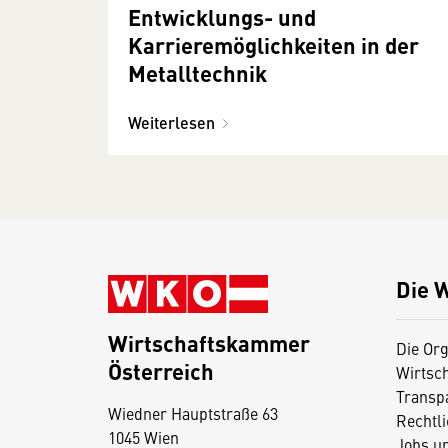
Entwicklungs- und
Karrieremöglichkeiten in der
Metalltechnik
Weiterlesen
Die 
Wirtschaftskammer
Die Org
Österreich
Wirtsc
D
Transp
Wiedner Hauptstraße 63
i
Rechtl
1045 Wien
Jobs u
e