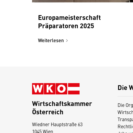
Europameisterschaft
Präparatoren 2025
Weiterlesen
Die 
Wirtschaftskammer
Die Org
Österreich
Wirtsc
D
Transp
Wiedner Hauptstraße 63
i
Rechtl
1045 Wien