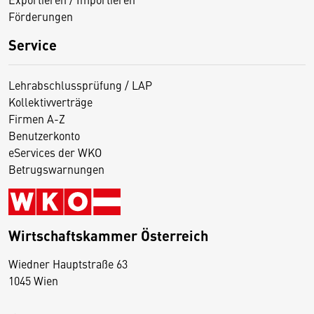
Förderungen
Service
Lehrabschlussprüfung / LAP
Kollektivverträge
Firmen A-Z
Benutzerkonto
eServices der WKO
Betrugswarnungen
Wirtschaftskammer Österreich
Wiedner Hauptstraße 63
D
1045 Wien
i
e