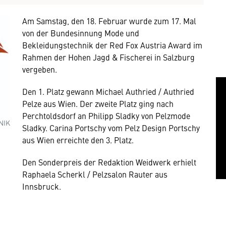
Am Samstag, den 18. Februar wurde zum 17. Mal
von der Bundesinnung Mode und
Bekleidungstechnik der Red Fox Austria Award im
Rahmen der Hohen Jagd & Fischerei in Salzburg
vergeben.
Den 1. Platz gewann Michael Authried / Authried
Pelze aus Wien. Der zweite Platz ging nach
Perchtoldsdorf an Philipp Sladky von Pelzmode
NIK
Sladky. Carina Portschy vom Pelz Design Portschy
aus Wien erreichte den 3. Platz.
Den Sonderpreis der Redaktion Weidwerk erhielt
Raphaela Scherkl / Pelzsalon Rauter aus
mung
Innsbruck.
rnen Inhalt anzeigen. Dafür benötigen wir
owser personenbezogene technische Daten zu