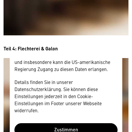
Hier würden wir Ihnen gerne einen externen
Inhalt anzeigen. Dafür benötigen wir allerdings
Ihre Zustimmung, da Ihr Browser
personenbezogene technische Daten zu Geräten
und Nutzerverhalten mitunter mit US-
amerikanischen Anbietern austauscht.
Diese Daten unterliegen keinem dem EU-
Teil 4: Flechterei & Galon
Datenschutzrecht angemessenen Schutzniveau
und insbesondere kann die US-amerikanische
Regierung Zugang zu diesen Daten erlangen.
Details finden Sie in unserer
Datenschutzerklärung. Sie können diese
Einstellungen jederzeit in den Cookie-
Einstellungen im Footer unserer Webseite
widerrufen.
Zustimmen