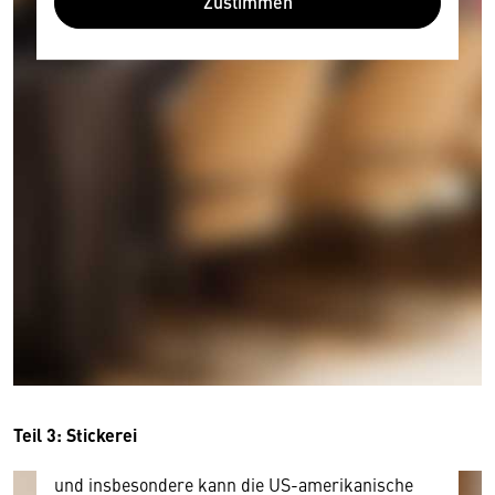
Zustimmen
Wir benötigen Ihre Zustimmung
Hier würden wir Ihnen gerne einen externen
Inhalt anzeigen. Dafür benötigen wir allerdings
Ihre Zustimmung, da Ihr Browser
personenbezogene technische Daten zu Geräten
und Nutzerverhalten mitunter mit US-
amerikanischen Anbietern austauscht.
Diese Daten unterliegen keinem dem EU-
Teil 3: Stickerei
Datenschutzrecht angemessenen Schutzniveau
und insbesondere kann die US-amerikanische