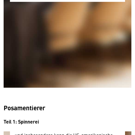
Wir benötigen Ihre Zustimmung
Hier würden wir Ihnen gerne einen externen
Inhalt anzeigen. Dafür benötigen wir allerdings
Ihre Zustimmung, da Ihr Browser
personenbezogene technische Daten zu Geräten
und Nutzerverhalten mitunter mit US-
Posamentierer
amerikanischen Anbietern austauscht.
Diese Daten unterliegen keinem dem EU-
Teil 1: Spinnerei
Datenschutzrecht angemessenen Schutzniveau