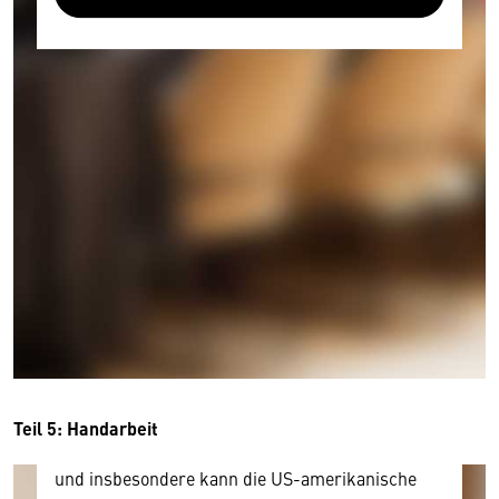
Wir benötigen Ihre Zustimmung
Hier würden wir Ihnen gerne einen externen
Inhalt anzeigen. Dafür benötigen wir allerdings
Ihre Zustimmung, da Ihr Browser
personenbezogene technische Daten zu Geräten
und Nutzerverhalten mitunter mit US-
amerikanischen Anbietern austauscht.
Diese Daten unterliegen keinem dem EU-
Teil 5: Handarbeit
Datenschutzrecht angemessenen Schutzniveau
und insbesondere kann die US-amerikanische