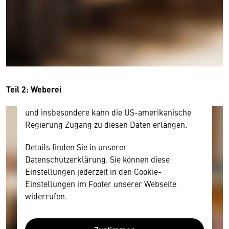
Hier würden wir Ihnen gerne einen externen
Inhalt anzeigen. Dafür benötigen wir allerdings
Ihre Zustimmung, da Ihr Browser
personenbezogene technische Daten zu Geräten
und Nutzerverhalten mitunter mit US-
amerikanischen Anbietern austauscht.
Diese Daten unterliegen keinem dem EU-
Teil 2: Weberei
Datenschutzrecht angemessenen Schutzniveau
und insbesondere kann die US-amerikanische
Regierung Zugang zu diesen Daten erlangen.
Details finden Sie in unserer
Datenschutzerklärung. Sie können diese
Einstellungen jederzeit in den Cookie-
Einstellungen im Footer unserer Webseite
widerrufen.