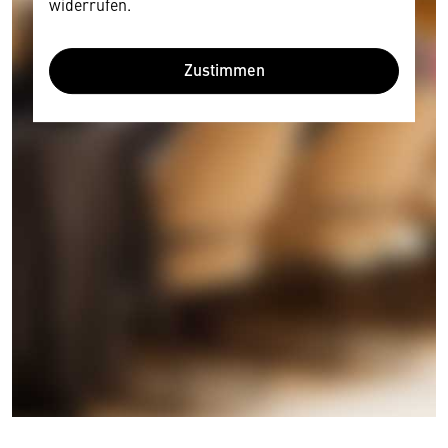
widerrufen.
Zustimmen
Wir benötigen Ihre Zustimmung
Hier würden wir Ihnen gerne einen externen
Inhalt anzeigen. Dafür benötigen wir allerdings
Ihre Zustimmung, da Ihr Browser
personenbezogene technische Daten zu Geräten