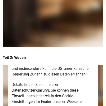
Wir benötigen Ihre Zustimmung
Hier würden wir Ihnen gerne einen externen
Inhalt anzeigen. Dafür benötigen wir allerdings
Ihre Zustimmung, da Ihr Browser
personenbezogene technische Daten zu Geräten
und Nutzerverhalten mitunter mit US-
amerikanischen Anbietern austauscht.
Diese Daten unterliegen keinem dem EU-
Teil 2: Weben
Datenschutzrecht angemessenen Schutzniveau
und insbesondere kann die US-amerikanische
Regierung Zugang zu diesen Daten erlangen.
Details finden Sie in unserer
Datenschutzerklärung. Sie können diese
Einstellungen jederzeit in den Cookie-
Einstellungen im Footer unserer Webseite