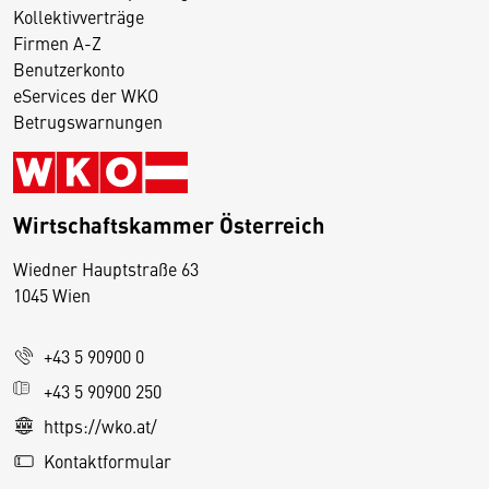
Kollektivverträge
Firmen A-Z
Benutzerkonto
eServices der WKO
Betrugswarnungen
Wirtschaftskammer Österreich
Wiedner Hauptstraße 63
D
1045 Wien
i
e
+43 5 90900 0
s
e
+43 5 90900 250
S
https://wko.at/
e
Kontaktformular
it