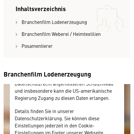
Inhaltsverzeichnis
Wir benötigen Ihre Zustimmung
Branchenfilm Lodenerzeugung
Hier würden wir Ihnen gerne einen externen
Branchenfilm Weberei / Heimtextilien
Inhalt anzeigen. Dafür benötigen wir allerdings
Posamentierer
Ihre Zustimmung, da Ihr Browser
personenbezogene technische Daten zu Geräten
und Nutzerverhalten mitunter mit US-
amerikanischen Anbietern austauscht.
Branchenfilm Lodenerzeugung
Diese Daten unterliegen keinem dem EU-
Datenschutzrecht angemessenen Schutzniveau
und insbesondere kann die US-amerikanische
Regierung Zugang zu diesen Daten erlangen.
Details finden Sie in unserer
Datenschutzerklärung. Sie können diese
Einstellungen jederzeit in den Cookie-
Einstellungen im Footer unserer Webseite