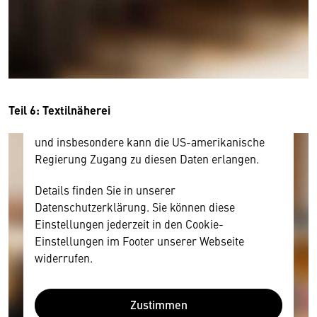
Hier würden wir Ihnen gerne einen externen
Inhalt anzeigen. Dafür benötigen wir allerdings
Ihre Zustimmung, da Ihr Browser
personenbezogene technische Daten zu Geräten
und Nutzerverhalten mitunter mit US-
amerikanischen Anbietern austauscht.
Diese Daten unterliegen keinem dem EU-
Teil 6: Textilnäherei
Datenschutzrecht angemessenen Schutzniveau
und insbesondere kann die US-amerikanische
Regierung Zugang zu diesen Daten erlangen.
Details finden Sie in unserer
Datenschutzerklärung. Sie können diese
Einstellungen jederzeit in den Cookie-
Einstellungen im Footer unserer Webseite
widerrufen.
Zustimmen