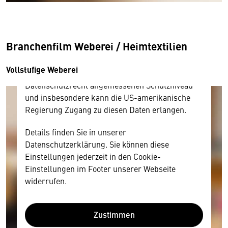
Inhalt anzeigen. Dafür benötigen wir allerdings
Ihre Zustimmung, da Ihr Browser
personenbezogene technische Daten zu Geräten
Branchenfilm Weberei / Heimtextilien
und Nutzerverhalten mitunter mit US-
amerikanischen Anbietern austauscht.
Vollstufige Weberei
Diese Daten unterliegen keinem dem EU-
Datenschutzrecht angemessenen Schutzniveau
und insbesondere kann die US-amerikanische
Regierung Zugang zu diesen Daten erlangen.
Details finden Sie in unserer
Datenschutzerklärung. Sie können diese
Einstellungen jederzeit in den Cookie-
Einstellungen im Footer unserer Webseite
widerrufen.
Zustimmen