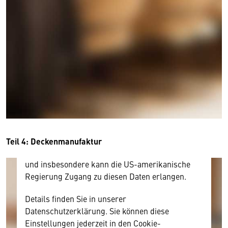
Wir benötigen Ihre Zustimmung
Hier würden wir Ihnen gerne einen externen
Inhalt anzeigen. Dafür benötigen wir allerdings
Ihre Zustimmung, da Ihr Browser
personenbezogene technische Daten zu Geräten
und Nutzerverhalten mitunter mit US-
amerikanischen Anbietern austauscht.
Diese Daten unterliegen keinem dem EU-
Teil 4: Deckenmanufaktur
Datenschutzrecht angemessenen Schutzniveau
und insbesondere kann die US-amerikanische
Regierung Zugang zu diesen Daten erlangen.
Details finden Sie in unserer
Datenschutzerklärung. Sie können diese
Einstellungen jederzeit in den Cookie-