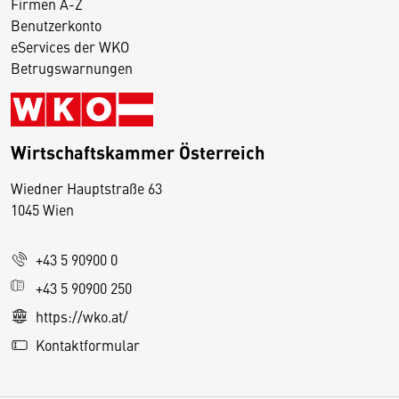
Firmen A-Z
Benutzerkonto
eServices der WKO
Betrugswarnungen
Wirtschaftskammer Österreich
Wiedner Hauptstraße 63
D
1045 Wien
i
e
+43 5 90900 0
s
e
+43 5 90900 250
S
https://wko.at/
e
Kontaktformular
it
e