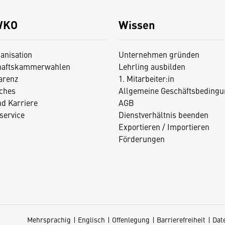
WKO
Wissen
anisation
Unternehmen gründen
haftskammerwahlen
Lehrling ausbilden
arenz
1. Mitarbeiter:in
iches
Allgemeine Geschäftsbedingu
nd Karriere
AGB
service
Dienstverhältnis beenden
Exportieren / Importieren
Förderungen
Mehrsprachig
Englisch
Offenlegung
Barrierefreiheit
Dat