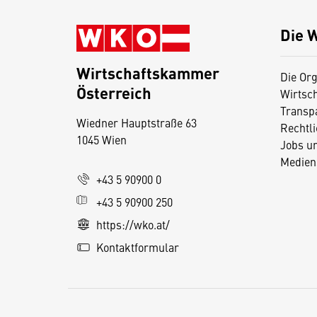
Die 
Wirtschaftskammer
Die Org
Österreich
Wirtsc
D
Transp
Wiedner Hauptstraße 63
i
Rechtl
1045 Wien
Jobs u
e
Medien
s
+43 5 90900 0
e
+43 5 90900 250
S
e
https://wko.at/
it
Kontaktformular
e
v
e