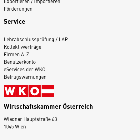
Exportieren / Importieren
Förderungen
Service
Lehrabschlussprüfung / LAP
Kollektivverträge
Firmen A-Z
Benutzerkonto
eServices der WKO
Betrugswarnungen
Wirtschaftskammer Österreich
Wiedner Hauptstraße 63
D
1045 Wien
i
e