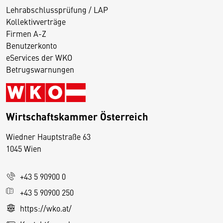
Lehrabschlussprüfung / LAP
Kollektivverträge
Firmen A-Z
Benutzerkonto
eServices der WKO
Betrugswarnungen
Wirtschaftskammer Österreich
Wiedner Hauptstraße 63
D
1045 Wien
i
e
+43 5 90900 0
s
e
+43 5 90900 250
S
https://wko.at/
e