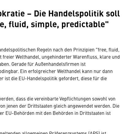
ratie – Die Handelspolitik soll
e, fluid, simple, predictable"
andelspolitischen Regeln nach den Prinzipien "free, fluid,
t freier Welthandel, ungehinderter Waren­fluss, klare und
aben. Gerade für Außenhandels­firmen ist
bdingbar. Ein erfolgreicher Welthandel kann nur dann
 ist die EU-Handelspolitik gefordert, diese für die
erden, dass die vereinbarte Ve­pflichtun­gen sowohl von
on jenen der Drittstaaten gleich angewendet werden. Die
er EU-Behörden mit den Behörden in Drittstaaten ist
 geltenden allgemeinen Präferenzsystems (APS) ist