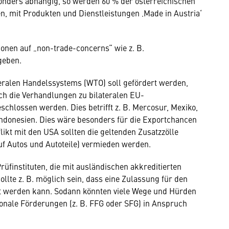
onders abhängig, so werden 60 % der österreichischen
n, mit Produkten und Dienstleistungen ‚Made in Austria‘
onen auf „non-trade-concerns“ wie z. B.
geben.
eralen Handelssystems (WTO) soll gefördert werden,
h die Verhandlungen zu bilate­ralen EU-
chlossen werden. Dies betrifft z. B. Mercosur, Mexiko,
 Indonesien. Dies wäre besonders für die Exportchancen
likt mit den USA sollten die geltenden Zusatzzölle
auf Autos und Autoteile) vermieden werden.
üfinstituten, die mit ausländischen akkredi­tierten
llte z. B. möglich sein, dass eine Zulassung für den
t werden kann. Sodann könnten viele Wege und Hürden
ionale Förderungen (z. B. FFG oder SFG) in Anspruch