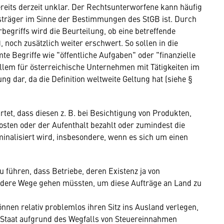
bereits derzeit unklar. Der Rechtsunterworfene kann häufig
tsträger im Sinne der Bestimmungen des StGB ist. Durch
begriffs wird die Beurteilung, ob eine betreffende
 noch zusätzlich weiter erschwert. So sollen in die
e Begriffe wie "öffentliche Aufgaben" oder "finanzielle
allem für österreichische Unternehmen mit Tätigkeiten im
g dar, da die Definition weltweite Geltung hat (siehe §
et, dass diesen z. B. bei Besichtigung von Produkten,
osten oder der Aufenthalt bezahlt oder zumindest die
nalisiert wird, insbesondere, wenn es sich um einen
 führen, dass Betriebe, deren Existenz ja von
andere Wege gehen müssten, um diese Aufträge an Land zu
nen relativ problemlos ihren Sitz ins Ausland verlegen,
 Staat aufgrund des Wegfalls von Steuereinnahmen