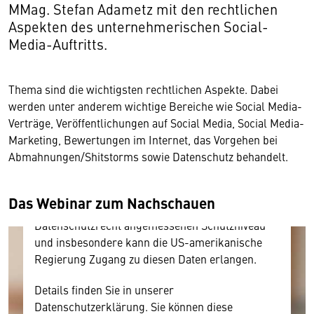
MMag. Stefan Adametz mit den rechtlichen
Aspekten des unternehmerischen Social-
Media-Auftritts.
Wir benötigen Ihre Zustimmung
Thema sind die wichtigsten rechtlichen Aspekte. Dabei
werden unter anderem wichtige Bereiche wie Social Media-
Hier würden wir Ihnen gerne einen externen
Verträge, Veröffentlichungen auf Social Media, Social Media-
Inhalt anzeigen. Dafür benötigen wir allerdings
Marketing, Bewertungen im Internet, das Vorgehen bei
Ihre Zustimmung, da Ihr Browser
Abmahnungen/Shitstorms sowie Datenschutz behandelt.
personenbezogene technische Daten zu Geräten
und Nutzerverhalten mitunter mit US-
amerikanischen Anbietern austauscht.
Das Webinar zum Nachschauen
Diese Daten unterliegen keinem dem EU-
Datenschutzrecht angemessenen Schutzniveau
und insbesondere kann die US-amerikanische
Regierung Zugang zu diesen Daten erlangen.
Details finden Sie in unserer
Datenschutzerklärung. Sie können diese