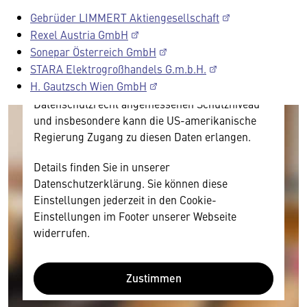
Inhalt anzeigen. Dafür benötigen wir allerdings
Gebrüder LIMMERT Aktiengesellschaft
Ihre Zustimmung, da Ihr Browser
Rexel Austria GmbH
personenbezogene technische Daten zu Geräten
Sonepar Österreich GmbH
und Nutzerverhalten mitunter mit US-
STARA Elektrogroßhandels G.m.b.H.
amerikanischen Anbietern austauscht.
H. Gautzsch Wien GmbH
Diese Daten unterliegen keinem dem EU-
Datenschutzrecht angemessenen Schutzniveau
und insbesondere kann die US-amerikanische
Regierung Zugang zu diesen Daten erlangen.
Details finden Sie in unserer
Datenschutzerklärung. Sie können diese
Einstellungen jederzeit in den Cookie-
Einstellungen im Footer unserer Webseite
widerrufen.
Zustimmen