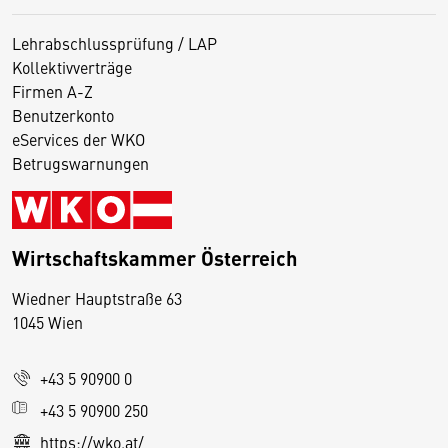
Lehrabschlussprüfung / LAP
Kollektivverträge
Firmen A-Z
Benutzerkonto
eServices der WKO
Betrugswarnungen
Wirtschaftskammer Österreich
Wiedner Hauptstraße 63
D
1045 Wien
i
e
+43 5 90900 0
s
e
+43 5 90900 250
S
https://wko.at/