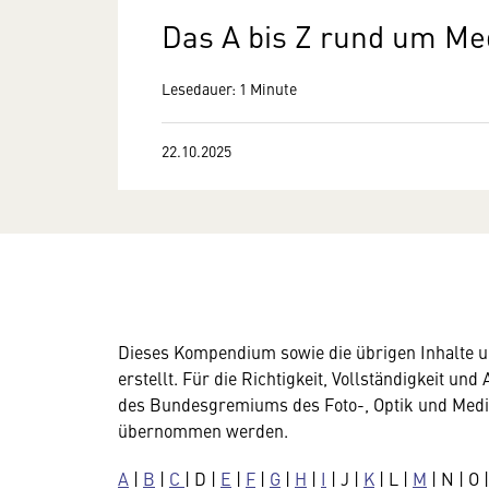
Das A bis Z rund um Me
Lesedauer: 1 Minute
22.10.2025
Dieses Kompendium sowie die übrigen Inhalte 
erstellt. Für die Richtigkeit, Vollständigkeit und
des Bundesgremiums des Foto-, Optik und Medi
übernommen werden.
A
|
B
|
C
| D |
E
|
F
|
G
|
H
|
I
| J |
K
| L |
M
| N | O 