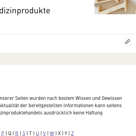
dizinprodukte
unserer Seiten wurden nach bestem Wissen und Gewissen
 Aktualität der bereitgestellten Informationen kann seitens
zinproduktehandels ausdrücklich keine Haftung
|
P
| Q |
R
|
S
| T |
U
|
V
|
W
| X | Y |
Z