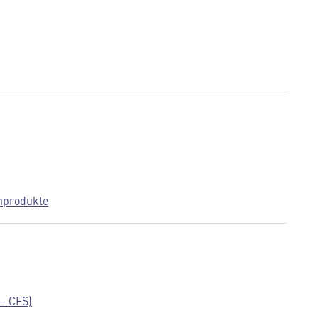
nprodukte
 – CFS)