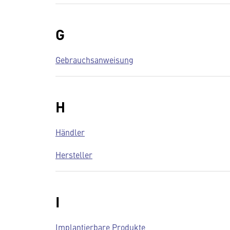
G
Gebrauchsanweisung
H
Händler
Hersteller
I
Implantierbare Produkte