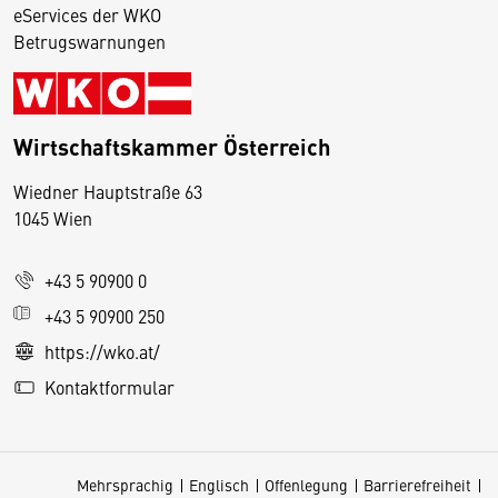
eServices der WKO
Betrugswarnungen
Wirtschaftskammer Österreich
Wiedner Hauptstraße 63
D
1045 Wien
i
e
+43 5 90900 0
s
e
+43 5 90900 250
S
https://wko.at/
e
Kontaktformular
it
e
v
Mehrsprachig
Englisch
Offenlegung
Barrierefreiheit
e