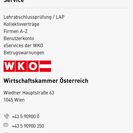
Lehrabschlussprüfung / LAP
Kollektivverträge
Firmen A-Z
Benutzerkonto
eServices der WKO
Betrugswarnungen
Wirtschaftskammer Österreich
Wiedner Hauptstraße 63
D
1045 Wien
i
e
+43 5 90900 0
s
e
+43 5 90900 250