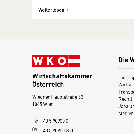
Weiterlesen
Die 
Wirtschaftskammer
Die Org
Österreich
Wirtsc
D
Transp
Wiedner Hauptstraße 63
i
Rechtl
1045 Wien
Jobs u
e
Medien
s
+43 5 90900 0
e
+43 5 90900 250
S