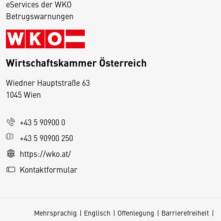
eServices der WKO
Betrugswarnungen
Wirtschaftskammer Österreich
Wiedner Hauptstraße 63
D
1045 Wien
i
e
+43 5 90900 0
s
e
+43 5 90900 250
S
https://wko.at/
e
Kontaktformular
it
e
v
Mehrsprachig
Englisch
Offenlegung
Barrierefreiheit
e