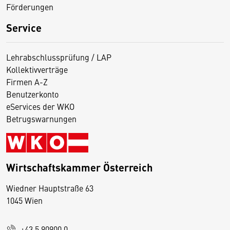
Förderungen
Service
Lehrabschlussprüfung / LAP
Kollektivverträge
Firmen A-Z
Benutzerkonto
eServices der WKO
Betrugswarnungen
Wirtschaftskammer Österreich
Wiedner Hauptstraße 63
D
1045 Wien
i
e
+43 5 90900 0