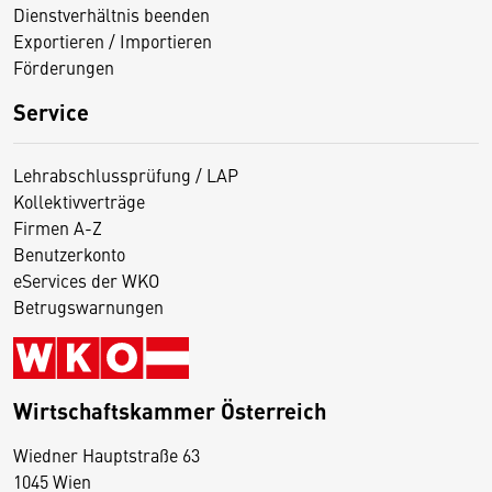
Dienstverhältnis beenden
Exportieren / Importieren
Förderungen
Service
Lehrabschlussprüfung / LAP
Kollektivverträge
Firmen A-Z
Benutzerkonto
eServices der WKO
Betrugswarnungen
Wirtschaftskammer Österreich
Wiedner Hauptstraße 63
D
1045 Wien
i