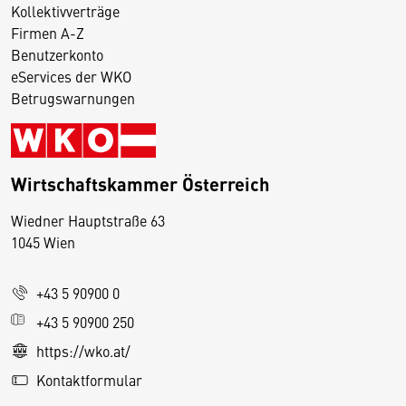
Kollektivverträge
Firmen A-Z
Benutzerkonto
eServices der WKO
Betrugswarnungen
Wirtschaftskammer Österreich
Wiedner Hauptstraße 63
D
1045 Wien
i
e
+43 5 90900 0
s
e
+43 5 90900 250
S
https://wko.at/
e
Kontaktformular
it