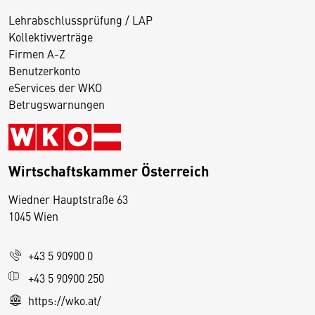
Lehrabschlussprüfung / LAP
Kollektivverträge
Firmen A-Z
Benutzerkonto
eServices der WKO
Betrugswarnungen
Wirtschaftskammer Österreich
Wiedner Hauptstraße 63
D
1045 Wien
i
e
+43 5 90900 0
s
e
+43 5 90900 250
S
https://wko.at/