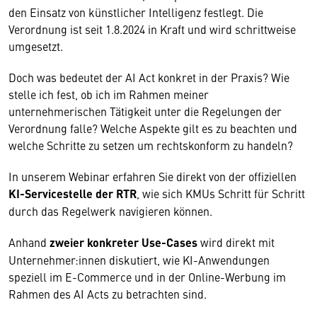
den Einsatz von künstlicher Intelligenz festlegt. Die
Verordnung ist seit 1.8.2024 in Kraft und wird schrittweise
umgesetzt.
Doch was bedeutet der AI Act konkret in der Praxis? Wie
stelle ich fest, ob ich im Rahmen meiner
unternehmerischen Tätigkeit unter die Regelungen der
Verordnung falle? Welche Aspekte gilt es zu beachten und
welche Schritte zu setzen um rechtskonform zu handeln?
In unserem Webinar erfahren Sie direkt von der offiziellen
KI-Servicestelle der RTR
, wie sich KMUs Schritt für Schritt
Wir benötigen Ihre Zustimmung
durch das Regelwerk navigieren können.
Anhand
zweier konkreter Use-Cases
wird direkt mit
Hier würden wir Ihnen gerne einen externen
Unternehmer:innen diskutiert, wie KI-Anwendungen
Inhalt anzeigen. Dafür benötigen wir allerdings
speziell im E-Commerce und in der Online-Werbung im
Ihre Zustimmung, da Ihr Browser
Rahmen des AI Acts zu betrachten sind.
personenbezogene technische Daten zu Geräten
und Nutzerverhalten mitunter mit US-