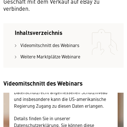
Geschäft mit dem Verkauf auf eBay zu
verbinden.
Wir benötigen Ihre Zustimmung
Inhaltsverzeichnis
Hier würden wir Ihnen gerne einen externen
Videomitschnitt des Webinars
Inhalt anzeigen. Dafür benötigen wir allerdings
Weitere Marktplätze Webinare
Ihre Zustimmung, da Ihr Browser
personenbezogene technische Daten zu Geräten
und Nutzerverhalten mitunter mit US-
amerikanischen Anbietern austauscht.
Videomitschnitt des Webinars
Diese Daten unterliegen keinem dem EU-
Datenschutzrecht angemessenen Schutzniveau
und insbesondere kann die US-amerikanische
Regierung Zugang zu diesen Daten erlangen.
Details finden Sie in unserer
Datenschutzerklärung. Sie können diese