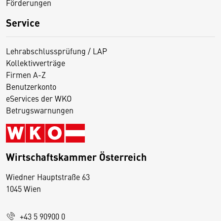
Förderungen
Service
Lehrabschlussprüfung / LAP
Kollektivverträge
Firmen A-Z
Benutzerkonto
eServices der WKO
Betrugswarnungen
Wirtschaftskammer Österreich
Wiedner Hauptstraße 63
D
1045 Wien
i
e
+43 5 90900 0
s