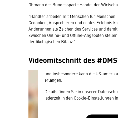
Obmann der Bundessparte Handel der Wirtscha
"Händler arbeiten mit Menschen für Menschen, da
Gedanken, Ausprobieren und echtes Erlebnis k
Änderungen als Zeichen des Services und damit 
Wir benötigen Ihre Zustim
Zwischen Online- und Offline-Angeboten stellen si
der ökologischen Bilanz."
Hier würden wir Ihnen gerne einen exte
allerdings Ihre Zustimmung, da Ihr Br
Videomitschnitt des #DM
Geräten und Nutzerverhalten mitunter 
Diese Daten unterliegen keinem dem 
und insbesondere kann die US-amerika
erlangen.
Details finden Sie in unserer Datensch
jederzeit in den Cookie-Einstellungen 