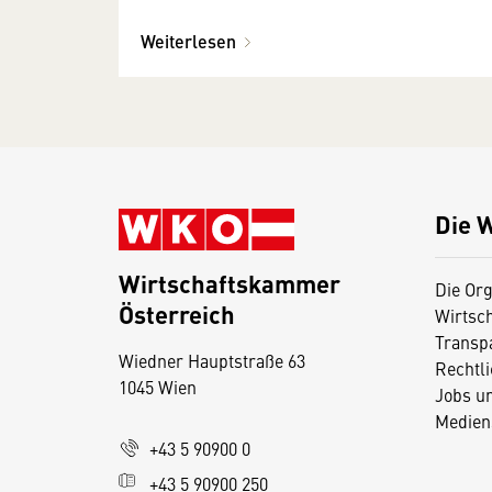
Weiterlesen
Die 
Wirtschaftskammer
Die Org
Österreich
Wirtsc
D
Transp
Wiedner Hauptstraße 63
i
Rechtl
1045 Wien
Jobs u
e
Medien
s
+43 5 90900 0
e
+43 5 90900 250
S