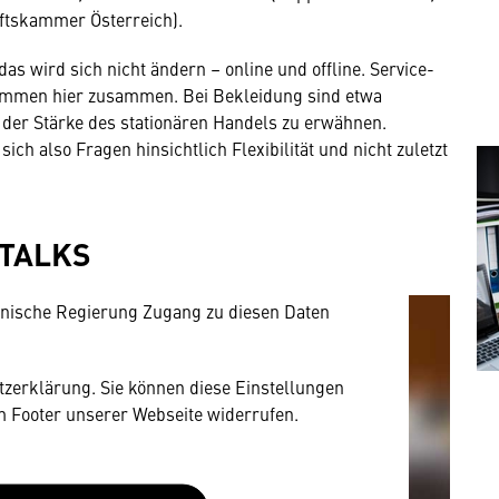
ftskammer Österreich).
s wird sich nicht ändern – online und offline. Service-
ommen hier zusammen. Bei Bekleidung sind etwa
der Stärke des stationären Handels zu erwähnen.
mung
ch also Fragen hinsichtlich Flexibilität und nicht zuletzt
rnen Inhalt anzeigen. Dafür benötigen wir
owser personenbezogene technische Daten zu
STALKS
mit US-amerikanischen Anbietern austauscht.
EU-Datenschutzrecht angemessenen Schutzniveau
nische Regierung Zugang zu diesen Daten
utzerklärung. Sie können diese Einstellungen
im Footer unserer Webseite widerrufen.