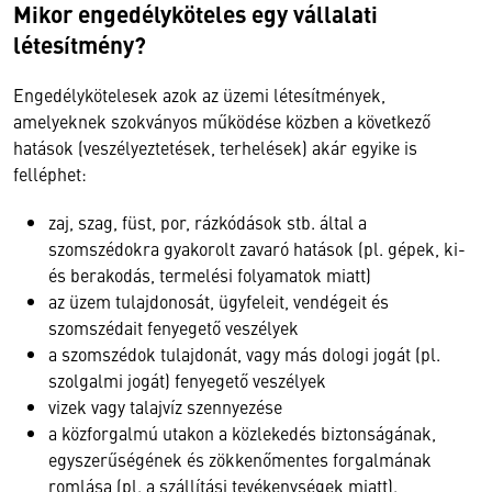
Mikor engedélyköteles egy vállalati
létesítmény?
Engedélykötelesek azok az üzemi létesítmények,
amelyeknek szokványos működése közben a következő
hatások (veszélyeztetések, terhelések) akár egyike is
felléphet:
zaj, szag, füst, por, rázkódások stb. által a
szomszédokra gyakorolt zavaró hatások (pl. gépek, ki-
és berakodás, termelési folyamatok miatt)
az üzem tulajdonosát, ügyfeleit, vendégeit és
szomszédait fenyegető veszélyek
a szomszédok tulajdonát, vagy más dologi jogát (pl.
szolgalmi jogát) fenyegető veszélyek
vizek vagy talajvíz szennyezése
a közforgalmú utakon a közlekedés biztonságának,
egyszerűségének és zökkenőmentes forgalmának
romlása (pl. a szállítási tevékenységek miatt).