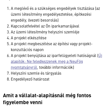
A meglévő és a szükséges engedélyek tisztázása (az
üzemi létesítmény engedélyeztetése, építkezési
engedély, övezeti besorolás)
Kapcsolatfelvétel az Ön iparkamarájával
Az üzemi létesítmény helyszíni szemléje
A projekt elkészítése
A projekt megbeszélése az építési vagy projekt-
konzultációs napon
A projekt benyújtása az iparfelügyeleti hatóságnál (
Új
alapítók: Ne feledkezzenek meg a NeuFög
nyomtatványról
, további információk)
Helyszíni szemle és tárgyalás
Engedélyező határozat
Amit a vállalat-alapításnál még fontos
figyelembe venni