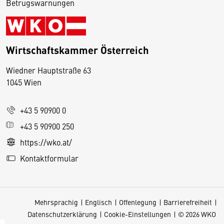
Betrugswarnungen
Wirtschaftskammer Österreich
Wiedner Hauptstraße 63
D
1045 Wien
i
e
+43 5 90900 0
s
e
+43 5 90900 250
S
https://wko.at/
e
Kontaktformular
it
e
v
Mehrsprachig
Englisch
Offenlegung
Barrierefreiheit
e
Datenschutzerklärung
Cookie-Einstellungen
© 2026 WKO
r