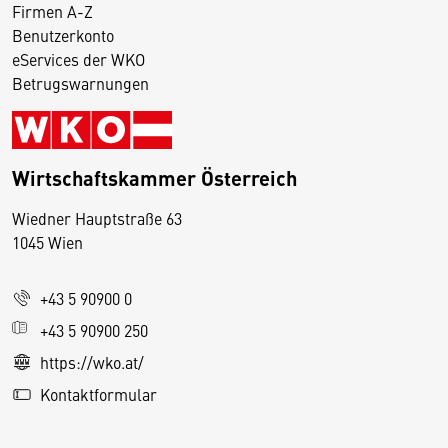
Firmen A-Z
Benutzerkonto
eServices der WKO
Betrugswarnungen
Wirtschaftskammer Österreich
Wiedner Hauptstraße 63
D
1045 Wien
i
e
+43 5 90900 0
s
e
+43 5 90900 250
S
https://wko.at/
e
Kontaktformular
it
e