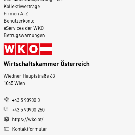
Kollektivverträge
Firmen A-Z
Benutzerkonto
eServices der WKO
Betrugswarnungen
Wirtschaftskammer Österreich
Wiedner Hauptstraße 63
D
1045 Wien
i
e
+43 5 90900 0
s
e
+43 5 90900 250
S
https://wko.at/
e
Kontaktformular
it