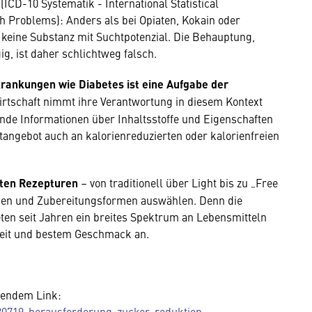
 (ICD-10 Systematik - International Statistical
th Problems): Anders als bei Opiaten, Kokain oder
 keine Substanz mit Suchtpotenzial. Die Behauptung,
g, ist daher schlichtweg falsch.
ankungen wie Diabetes ist eine Aufgabe der
irtschaft nimmt ihre Verantwortung in diesem Kontext
nde Informationen über Inhaltsstoffe und Eigenschaften
tangebot auch an kalorienreduzierten oder kalorienfreien
sten Rezepturen
– von traditionell über Light bis zu „Free
ßen und Zubereitungsformen auswählen. Denn die
eten seit Jahren ein breites Spektrum an Lebensmitteln
rheit und bestem Geschmack an.
lgendem Link:
180719-herausforderung-zucker-reduktion-