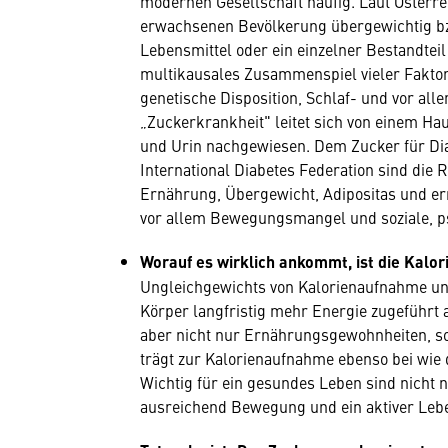
modernen Gesellschaft häufig. Laut Österr
erwachsenen Bevölkerung übergewichtig bzw.
Lebensmittel oder ein einzelner Bestandteil
multikausales Zusammenspiel vieler Faktor
genetische Disposition, Schlaf- und vor a
„Zuckerkrankheit" leitet sich von einem Ha
und Urin nachgewiesen. Dem Zucker für Diabe
International Diabetes Federation sind die 
Ernährung, Übergewicht, Adipositas und e
vor allem Bewegungsmangel und soziale, p
Worauf es wirklich ankommt, ist die Kalor
Ungleichgewichts von Kalorienaufnahme un
Körper langfristig mehr Energie zugeführt a
aber nicht nur Ernährungsgewohnheiten, so
trägt zur Kalorienaufnahme ebenso bei wie 
Wichtig für ein gesundes Leben sind nicht
ausreichend Bewegung und ein aktiver Lebe