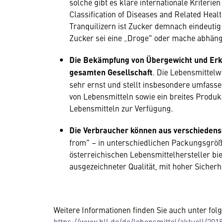
solche gibt es klare internationale Kriterien
Classification of Diseases and Related Heal
Tranquilizern ist Zucker demnach eindeutig
Zucker sei eine „Droge" oder mache abhängi
Die Bekämpfung von Übergewicht und Erkr
gesamten Gesellschaft
. Die Lebensmittelw
sehr ernst und stellt insbesondere umfasse
von Lebensmitteln sowie ein breites Produk
Lebensmitteln zur Verfügung.
Die Verbraucher können aus verschieden
from" – in unterschiedlichen Packungsgrö
österreichischen Lebensmittelhersteller bi
ausgezeichneter Qualität, mit hoher Siche
Weitere Informationen finden Sie auch unter fo
https://www.bll.de/de/lebensmittel/aktuell/20