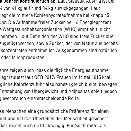
t Jahren kontinuierlich ab
. Laut Statistik Austria ist der
94 von 41 kg auf rund 34 kg zurückgegangen. Laut
iegt die mittlere Kohlenhydrataufnahme bei knapp 45
hr. Die Aufnahme freier Zucker bei 16 Energieprozent
e Weltgesundheitsorganisation (WHO) empfiehlt, nicht
nehmen. Laut Definition der WHO sind freie Zucker alle
ugefügt werden, sowie Zucker, der von Natur aus bereits
ftkonzentraten enthalten ist. Ausgenommen sind natürlich
 oder Milchprodukten.
hre zeigen auch, dass die tägliche Energieaufnahme
iegt (zuletzt laut ÖEB 2017: Frauen im Mittel 1815 kcal,
gliche Kalorienzufuhr also nahezu gleich bleibt, bewegen
Entstehung von Übergewicht und Adipositas spielt jedoch
ieverbrauch eine entscheidende Rolle.
ss Menschen eine grundsätzliche Präferenz für einen
ngt und hat das Überleben der Menschheit gesichert.
cker macht auch nicht abhängig. Für Suchtmittel als