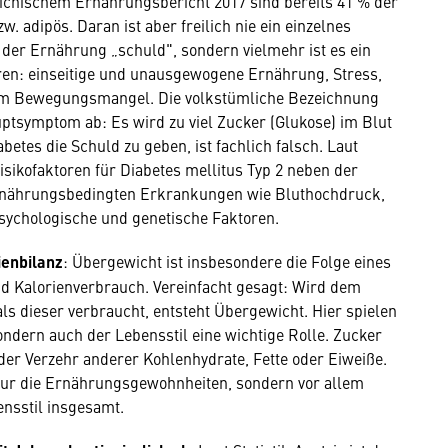
eichischem Ernährungsbericht 2017 sind bereits 41 % der
 adipös. Daran ist aber freilich nie ein einzelnes
 der Ernährung „schuld", sondern vielmehr ist es ein
en: einseitige und unausgewogene Ernährung, Stress,
llem Bewegungsmangel. Die volkstümliche Bezeichnung
uptsymptom ab: Es wird zu viel Zucker (Glukose) im Blut
tes die Schuld zu geben, ist fachlich falsch. Laut
Risikofaktoren für Diabetes mellitus Typ 2 neben der
rnährungsbedingten Erkrankungen wie Bluthochdruck,
sychologische und genetische Faktoren.
ienbilanz
: Übergewicht ist insbesondere die Folge eines
d Kalorienverbrauch. Vereinfacht gesagt: Wird dem
ls dieser verbraucht, entsteht Übergewicht. Hier spielen
ndern auch der Lebensstil eine wichtige Rolle. Zucker
der Verzehr anderer Kohlenhydrate, Fette oder Eiweiße.
 nur die Ernährungsgewohnheiten, sondern vor allem
nsstil insgesamt.