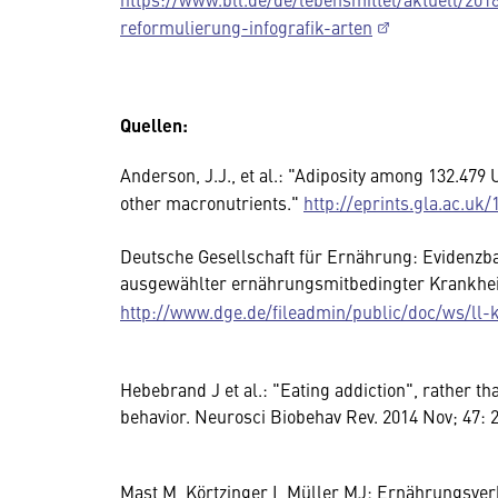
reformulierung-infografik-arten
Quellen:
Anderson, J.J., et al.: "Adiposity among 132.479 
other macronutrients."
http://eprints.gla.ac.uk/
Deutsche Gesellschaft für Ernährung: Evidenzbas
ausgewählter ernährungsmitbedingter Krankheit
http://www.dge.de/fileadmin/public/doc/ws/ll
Hebebrand J et al.: "Eating addiction", rather th
behavior. Neurosci Biobehav Rev. 2014 Nov; 47: 
Mast M, Körtzinger I, Müller MJ: Ernährungsver