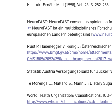
Kiel. Akt Ernähr Med (1998), Vol. 23, S. 282-288
NeuroFAST: NeuroFAST consensus opinion on foo
NeuroFAST ist ein multidisziplinäres Forsch
europäischen Ländern beteiligt sind (
www.neuro
Rust P, Hasenegger V, König J: Österreichischer
https://www.bmgf.gv.at/cms/home/attachments
CMS1509620926290/erna_hrungsbericht2017_w
Statistik Austria Versorgungsbilanz für Zucker 
Te Morenga L., Mallard S., Mann J.: Dietary Sug
World Health Organization: Classifications. ICD-
http://www.who.int/classifications/icd/icdonlin