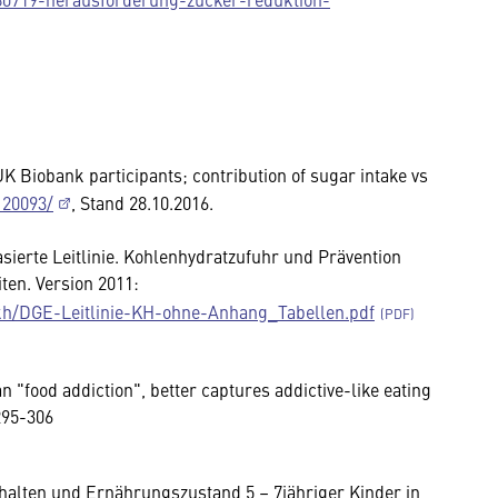
UK Biobank participants; contribution of sugar intake vs
120093/
, Stand 28.10.2016.
ierte Leitlinie. Kohlenhydratzufuhr und Prävention
en. Version 2011:
-kh/DGE-Leitlinie-KH-ohne-Anhang_Tabellen.pdf
an "food addiction", better captures addictive-like eating
295-306
halten und Ernährungszustand 5 – 7jähriger Kinder in