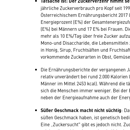
Tatsache ist: Der Zuckerverzehr nimmt sei
jährliche Zuckerverbrauch pro Kopf seit 19
Österreichischem Ernährungsbericht 2017 l
Energieprozent (E%) der Gesamtenergiezufu
(E%) bei Männern und 17 E% bei Frauen. Di
mehr als 10 E%/Tag über freie Zucker aufzu
Mono-und Disaccharide, die Lebensmitteln z
in Honig, Sirup, Fruchtsäften und Fruchtsa
vorkommende Zuckerarten in Obst, Gemüse
Die Ernährungsberichte der vergangenen Ja
relativ unverändert bei rund 2.000 Kalorien l
Männer im Mittel 2453 kcal). Während die tä
sich die Menschen immer weniger. Bei der 
neben der Energieaufnahme auch der Energ
Süßer Geschmack macht nicht süchtig
: Da
süßen Geschmack haben, ist genetisch bedi
Eine „Zuckersucht" gibt es jedoch nicht. Zu