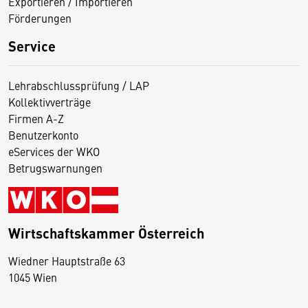
Exportieren / Importieren
Förderungen
Service
Lehrabschlussprüfung / LAP
Kollektivverträge
Firmen A-Z
Benutzerkonto
eServices der WKO
Betrugswarnungen
Wirtschaftskammer Österreich
Wiedner Hauptstraße 63
D
1045 Wien
i
e