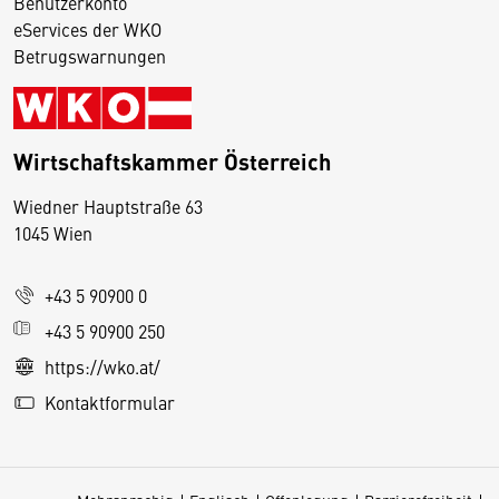
Benutzerkonto
eServices der WKO
Betrugswarnungen
Wirtschaftskammer Österreich
Wiedner Hauptstraße 63
D
1045 Wien
i
e
+43 5 90900 0
s
e
+43 5 90900 250
S
https://wko.at/
e
Kontaktformular
it
e
v