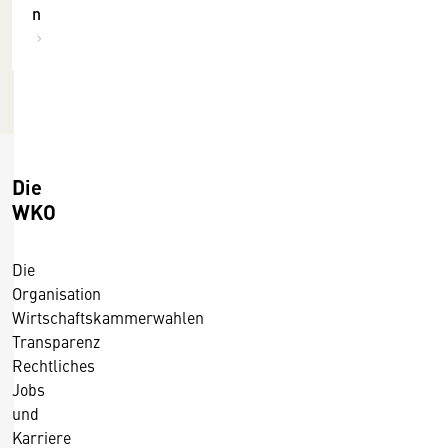
n
v
e
r
l
a
g
-
Die
B
WKO
u
c
Die
h
Organisation
p
Wirtschaftskammerwahlen
r
Transparenz
e
Rechtliches
i
Jobs
s
und
m
Karriere
e