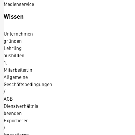
Medienservice
l
d
Wissen
u
n
Unternehmen
g
gründen
e
Lehrling
n
ausbilden
2
1.
0
Mitarbeiter:in
1
Allgemeine
4
Geschäftsbedingungen
/
AGB
Dienstverhältnis
beenden
Exportieren
/
Importieren