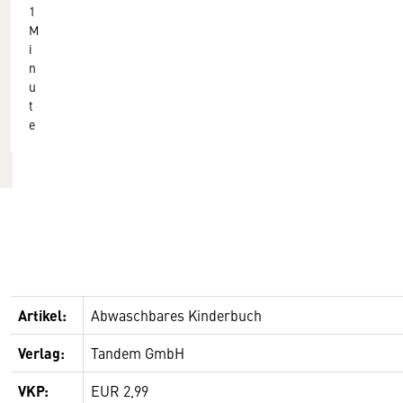
1
M
i
n
u
t
e
Artikel:
Abwaschbares Kinderbuch
Verlag:
Tandem GmbH
VKP:
EUR 2,99