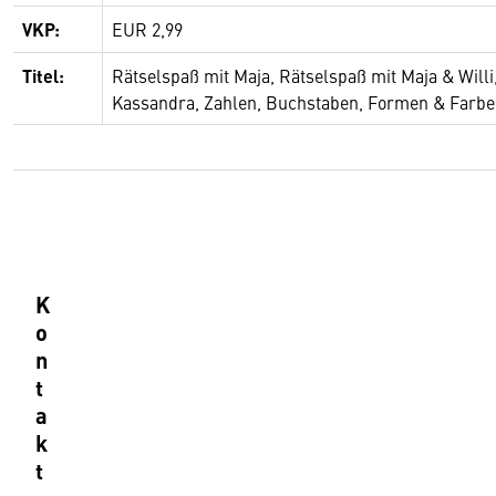
VKP:
EUR 2,99
Titel:
Rätselspaß mit Maja, Rätselspaß mit Maja & Willi
Kassandra, Zahlen, Buchstaben, Formen & Farb
K
o
n
t
a
k
t