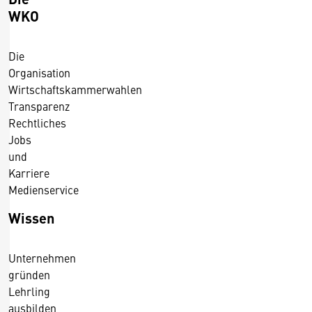
e
WKO
i
c
Die
h
Organisation
/
Wirtschaftskammerwahlen
7
Transparenz
.
Rechtliches
4
Jobs
.
und
2
Karriere
0
Medienservice
1
4
Wissen
Unternehmen
gründen
Lehrling
ausbilden