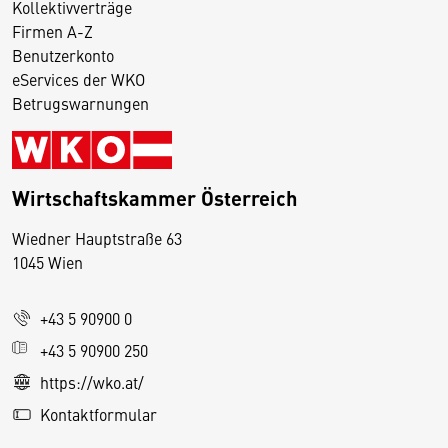
Kollektivverträge
Firmen A-Z
Benutzerkonto
eServices der WKO
Betrugswarnungen
Wirtschaftskammer Österreich
Wiedner Hauptstraße 63
D
1045 Wien
i
e
+43 5 90900 0
s
e
+43 5 90900 250
S
https://wko.at/
e
Kontaktformular
it