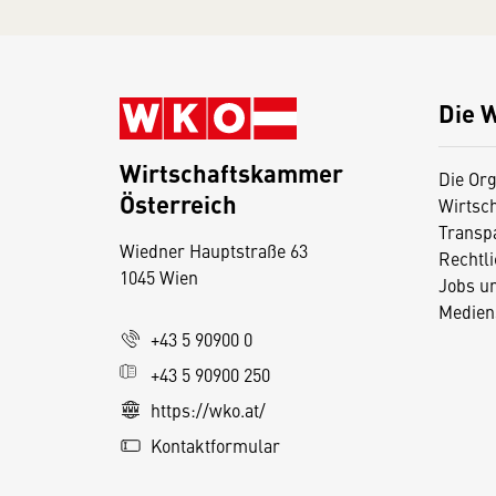
Die 
Wirtschaftskammer
Die Org
Österreich
Wirtsc
D
Transp
Wiedner Hauptstraße 63
i
Rechtl
1045 Wien
Jobs u
e
Medien
s
+43 5 90900 0
e
+43 5 90900 250
S
e
https://wko.at/
it
Kontaktformular
e