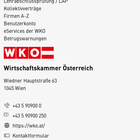
Lehrabschlussprüfung / LAP
Kollektivverträge
Firmen A-Z
Benutzerkonto
eServices der WKO
Betrugswarnungen
Wirtschaftskammer Österreich
Wiedner Hauptstraße 63
D
1045 Wien
i
e
+43 5 90900 0
s
e
+43 5 90900 250
S
https://wko.at/
e
Kontaktformular