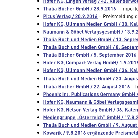
Hofer KG, Lingen Verlag / 42. Kalenderw
Thalia Bücher GmbH / 28.9.2016
– Import
Picus Verlag / 20.9.2016
– Preismeldung d
Hofer KG, Ullmann Medien GmbH / 38. Ka
Naumann & Göbel VerlagsgesmbH / 13.9.
Thalia Buch und Medien GmbH / 13. Sept
Thalia Buch und Medien GmbH / 8. Septe
Thalia Bücher GmbH / 5. September 2016
Hofer KG, Compact Verlag GmbH/ 1.9.201
Hofer KG, Ullmann Medien GmbH / 36. Ka
Thalia Buch und Medien GmbH / 23. Augus
Thalia Bücher GmbH / 22. August 2016
– I
Phoenix Int. Publications Germany GmbH 
Hofer KG, Naumann & Göbel Verlagsgesmb
Hofer KG, Nelson Verlag GmbH / 36. Kal
Mediengruppe „Österreich“ GmbH / 17.8.
Thalia Buch und Medien GmbH / 9. August
Kowarik / 9.8.2016 ergänzende Preismel