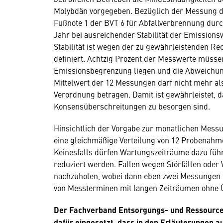
Molybdän vorgegeben. Bezüglich der Messung de
Fußnote 1 der BVT 6 für Abfallverbrennung durch
Jahr bei ausreichender Stabilität der Emissions
Stabilität ist wegen der zu gewährleistenden Re
definiert. Achtzig Prozent der Messwerte müsse
Emissionsbegrenzung liegen und die Abweichu
Mittelwert der 12 Messungen darf nicht mehr a
Verordnung betragen. Damit ist gewährleistet, d
Konsensüberschreitungen zu besorgen sind.
Hinsichtlich der Vorgabe zur monatlichen Mess
eine gleichmäßige Verteilung von 12 Probenahm
Keinesfalls dürfen Wartungszeiträume dazu füh
reduziert werden. Fallen wegen Störfällen oder
nachzuholen, wobei dann eben zwei Messungen 
von Messterminen mit langen Zeiträumen ohne Ü
Der Fachverband Entsorgungs- und Ressource
dafür eingesetzt, dass in den Erläuterungen 