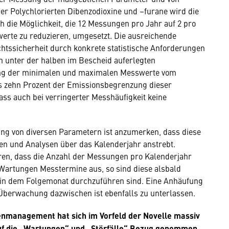
r Polychlorierten Dibenzodioxine und –furane wird die
 die Möglichkeit, die 12 Messungen pro Jahr auf 2 pro
werte zu reduzieren, umgesetzt. Die ausreichende
chtssicherheit durch konkrete statistische Anforderungen
n unter der halben im Bescheid auferlegten
ng der minimalen und maximalen Messwerte vom
ls zehn Prozent der Emissionsbegrenzung dieser
ass auch bei verringerter Messhäufigkeit keine
ung von diversen Parametern ist anzumerken, dass diese
en und Analysen über das Kalenderjahr anstrebt.
ren, dass die Anzahl der Messungen pro Kalenderjahr
 Wartungen Messtermine aus, so sind diese alsbald
in dem Folgemonat durchzuführen sind. Eine Anhäufung
berwachung dazwischen ist ebenfalls zu unterlassen.
nmanagement hat sich im Vorfeld der Novelle massiv
auf die „Wartungen“ und „Störfälle“ Bezug genommen