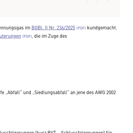
rennungsgas im
BGBl. II Nr. 236/2025
kundgemacht.
uterungen
, die im Zuge des
e „Abfall“ und „Siedlungsabfall“ an jene des AWG 2002
hlussfolgerungen (kurz BVT – Schlussfolgerungen) für