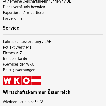
Allgemeine Geschäftsbedingungen / AGB
Dienstverhältnis beenden
Exportieren / Importieren
Förderungen
Service
Lehrabschlussprüfung / LAP
Kollektivverträge
Firmen A-Z
Benutzerkonto
eServices der WKO
Betrugswarnungen
Wirtschaftskammer Österreich
Wiedner Hauptstraße 63
D