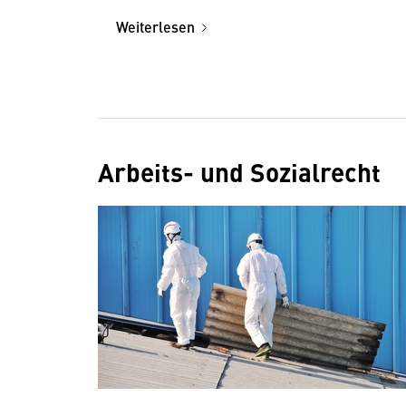
(Packaging and Packaging
Weiterlesen
Waste Regulation, kurz: PPWR)
veröffentlicht
Arbeits- und Sozialrecht